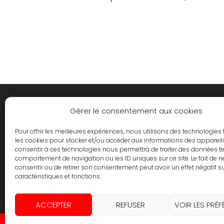
Gérer le consentement aux cookies
GENERATION AUTO MOTO
Pour offrir les meilleures expériences, nous utilisons des technologies 
4 Route Nationale 20, LINAS 91310
les cookies pour stocker et/ou accéder aux informations des appareils.
consentir à ces technologies nous permettra de traiter des données te
01.64.49.40.40
comportement de navigation ou les ID uniques sur ce site. Le fait de 
consentir ou de retirer son consentement peut avoir un effet négatif s
atelier@generationautomoto.fr
caractéristiques et fonctions.
ACCEPTER
REFUSER
VOIR LES PRÉ