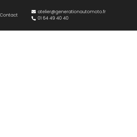
atelier@generationautomoto.fr
Contact
01 64 49 40 40